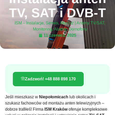
TV, SAT i DVB-T
ISM – Instalacje, Serwis, Montaż | Anteny TV/SAT,
Monitoring, Alarmy, Domofony
11 czerwca, 2025
Zadzwoń! +48 888 898 170
Jeśli mieszkasz w
Niepołomicach
lub okolicach i
szukasz fachowców od montażu anten telewizyjnych –
dobrze trafiłeś! Firma
ISM Kraków
oferuje kompleksowe