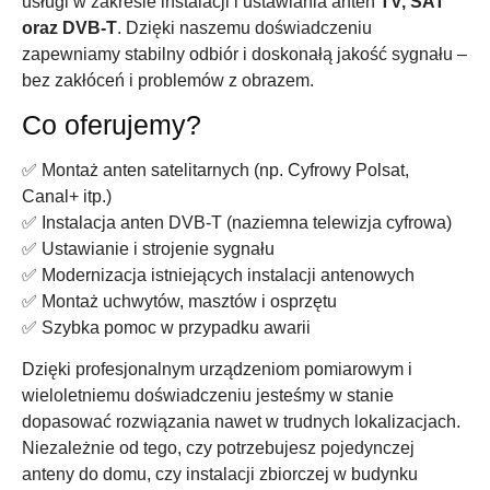
usługi w zakresie instalacji i ustawiania anten
TV, SAT
oraz DVB-T
. Dzięki naszemu doświadczeniu
zapewniamy stabilny odbiór i doskonałą jakość sygnału –
bez zakłóceń i problemów z obrazem.
Co oferujemy?
✅ Montaż anten satelitarnych (np. Cyfrowy Polsat,
Canal+ itp.)
✅ Instalacja anten DVB-T (naziemna telewizja cyfrowa)
✅ Ustawianie i strojenie sygnału
✅ Modernizacja istniejących instalacji antenowych
✅ Montaż uchwytów, masztów i osprzętu
✅ Szybka pomoc w przypadku awarii
Dzięki profesjonalnym urządzeniom pomiarowym i
wieloletniemu doświadczeniu jesteśmy w stanie
dopasować rozwiązania nawet w trudnych lokalizacjach.
Niezależnie od tego, czy potrzebujesz pojedynczej
anteny do domu, czy instalacji zbiorczej w budynku