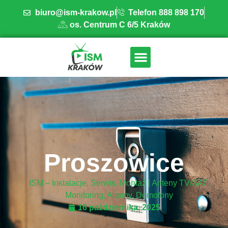
biuro@ism-krakow.pl
Telefon 888 898 170
os. Centrum C 6/5 Kraków
ISM INSTALACJE
OBSZAR DZIAŁANIA
BAZA WIEDZY
Proszowice
ISM – Instalacje, Serwis, Montaż | Anteny TV/SAT,
Monitoring, Alarmy, Domofony
16 października, 2025