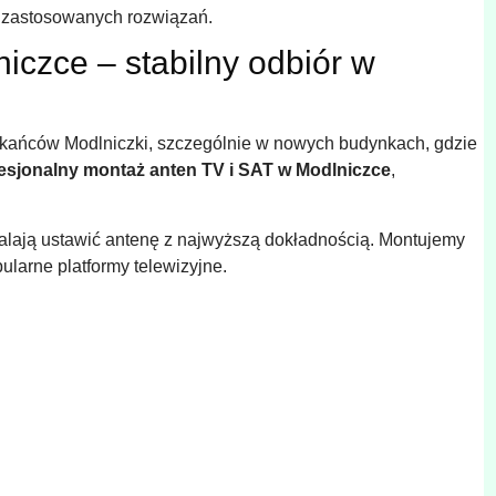
ć zastosowanych rozwiązań.
iczce – stabilny odbiór w
szkańców Modlniczki, szczególnie w nowych budynkach, gdzie
esjonalny montaż anten TV i SAT w Modlniczce
,
alają ustawić antenę z najwyższą dokładnością. Montujemy
larne platformy telewizyjne.