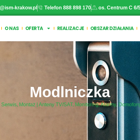
o@ism-krakow.pl
Telefon 888 898 170
os. Centrum C 6/
O NAS
OFERTA
REALIZACJE
OBSZAR DZIAŁANIA
Modlniczka
, Serwis, Montaż | Anteny TV/SAT, Monitoring, Alarmy, Domofon