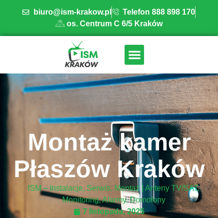
biuro@ism-krakow.pl
Telefon 888 898 170
os. Centrum C 6/5 Kraków
ISM INSTALACJE
OBSZAR DZIAŁANIA
BAZA WIEDZY
Montaż kamer
Płaszów Kraków
ISM – Instalacje, Serwis, Montaż | Anteny TV/SAT,
Monitoring, Alarmy, Domofony
7 listopada, 2025