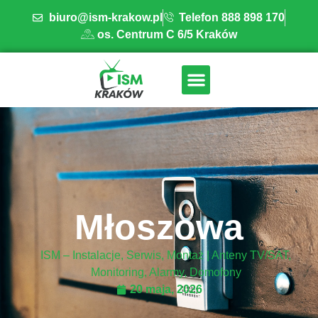
biuro@ism-krakow.pl
Telefon 888 898 170
os. Centrum C 6/5 Kraków
ISM INSTALACJE
OBSZAR DZIAŁANIA
BAZA WIEDZY
Młoszowa
ISM – Instalacje, Serwis, Montaż | Anteny TV/SAT,
Monitoring, Alarmy, Domofony
20 maja, 2026