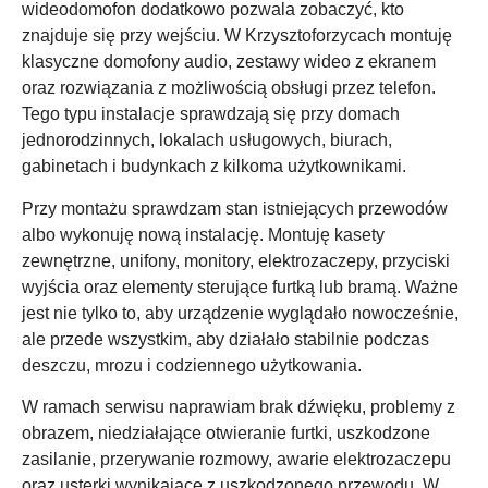
wideodomofon dodatkowo pozwala zobaczyć, kto
znajduje się przy wejściu. W Krzysztoforzycach montuję
klasyczne domofony audio, zestawy wideo z ekranem
oraz rozwiązania z możliwością obsługi przez telefon.
Tego typu instalacje sprawdzają się przy domach
jednorodzinnych, lokalach usługowych, biurach,
gabinetach i budynkach z kilkoma użytkownikami.
Przy montażu sprawdzam stan istniejących przewodów
albo wykonuję nową instalację. Montuję kasety
zewnętrzne, unifony, monitory, elektrozaczepy, przyciski
wyjścia oraz elementy sterujące furtką lub bramą. Ważne
jest nie tylko to, aby urządzenie wyglądało nowocześnie,
ale przede wszystkim, aby działało stabilnie podczas
deszczu, mrozu i codziennego użytkowania.
W ramach serwisu naprawiam brak dźwięku, problemy z
obrazem, niedziałające otwieranie furtki, uszkodzone
zasilanie, przerywanie rozmowy, awarie elektrozaczepu
oraz usterki wynikające z uszkodzonego przewodu. W