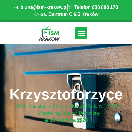
biuro@ism-krakow.pl
Telefon 888 898 170
os. Centrum C 6/5 Kraków
ISM INSTALACJE
OBSZAR DZIAŁANIA
BAZA WIEDZY
Krzysztoforzyce
ISM – Instalacje, Serwis, Montaż | Anteny TV/SAT,
Monitoring, Alarmy, Domofony
16 czerwca, 2026