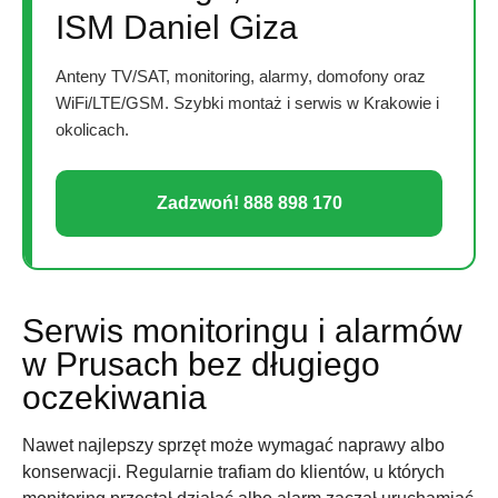
ISM Daniel Giza
Anteny TV/SAT, monitoring, alarmy, domofony oraz
WiFi/LTE/GSM. Szybki montaż i serwis w Krakowie i
okolicach.
Zadzwoń! 888 898 170
Serwis monitoringu i alarmów
w Prusach bez długiego
oczekiwania
Nawet najlepszy sprzęt może wymagać naprawy albo
konserwacji. Regularnie trafiam do klientów, u których