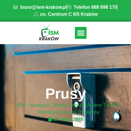
biuro@ism-krakow.pl
Telefon 888 898 170
os. Centrum C 6/5 Kraków
ISM INSTALACJE
OBSZAR DZIAŁANIA
BAZA WIEDZY
Prusy
ISM – Instalacje, Serwis, Montaż | Anteny TV/SAT,
Monitoring, Alarmy, Domofony
20 maja, 2026