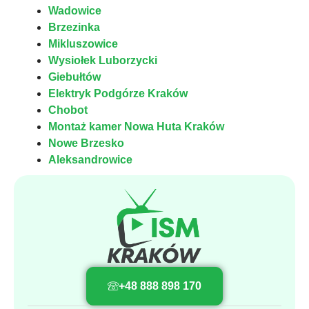
Wadowice
Brzezinka
Mikluszowice
Wysiołek Luborzycki
Giebułtów
Elektryk Podgórze Kraków
Chobot
Montaż kamer Nowa Huta Kraków
Nowe Brzesko
Aleksandrowice
+48 888 898 170