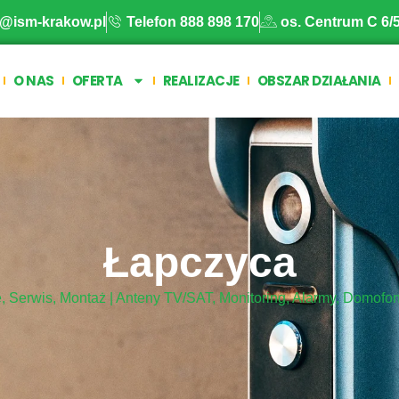
o@ism-krakow.pl
Telefon 888 898 170
os. Centrum C 6/
O NAS
OFERTA
REALIZACJE
OBSZAR DZIAŁANIA
Łapczyca
e, Serwis, Montaż | Anteny TV/SAT, Monitoring, Alarmy, Domofo