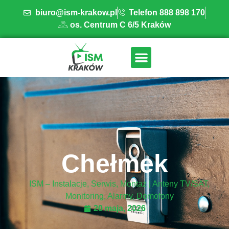
biuro@ism-krakow.pl
Telefon 888 898 170
os. Centrum C 6/5 Kraków
ISM INSTALACJE
OBSZAR DZIAŁANIA
BAZA WIEDZY
Chełmek
ISM – Instalacje, Serwis, Montaż | Anteny TV/SAT,
Monitoring, Alarmy, Domofony
20 maja, 2026