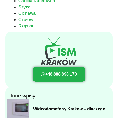
Garlica Duchowna
Szyce
Cichawa
Czułów
Rząska
+48 888 898 170
Inne wpisy
Wideodomofony Kraków – dlaczego