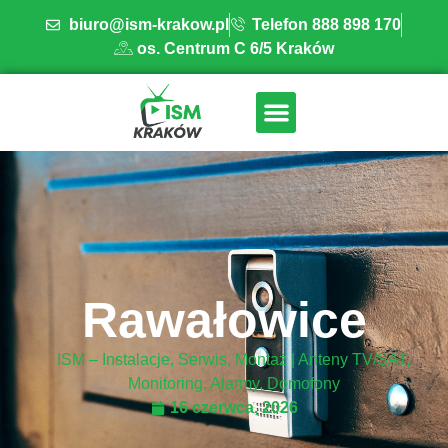
biuro@ism-krakow.pl
Telefon 888 898 170
os. Centrum C 6/5 Kraków
ISM INSTALACJE
OBSZAR DZIAŁANIA
BAZA WIEDZY
Rawałowice
ISM – Instalacje, Serwis, Montaż | Anteny TV/SAT,
Monitoring, Alarmy, Domofony
16 czerwca, 2026