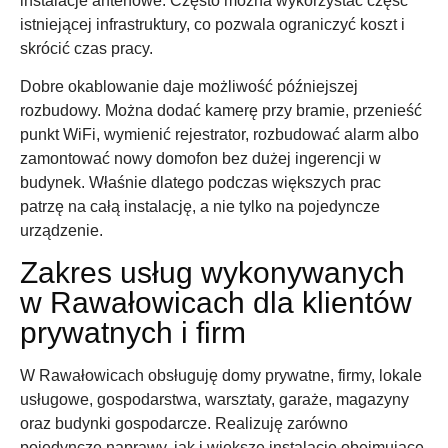
instalacje antenowe. Często można wykorzystać część
istniejącej infrastruktury, co pozwala ograniczyć koszt i
skrócić czas pracy.
Dobre okablowanie daje możliwość późniejszej
rozbudowy. Można dodać kamerę przy bramie, przenieść
punkt WiFi, wymienić rejestrator, rozbudować alarm albo
zamontować nowy domofon bez dużej ingerencji w
budynek. Właśnie dlatego podczas większych prac
patrzę na całą instalację, a nie tylko na pojedyncze
urządzenie.
Zakres usług wykonywanych
w Rawałowicach dla klientów
prywatnych i firm
W Rawałowicach obsługuję domy prywatne, firmy, lokale
usługowe, gospodarstwa, warsztaty, garaże, magazyny
oraz budynki gospodarcze. Realizuję zarówno
pojedyncze naprawy, jak i większe instalacje obejmujące