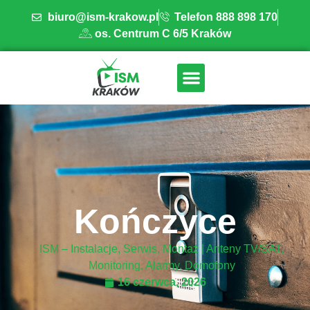
biuro@ism-krakow.pl
Telefon 888 898 170
os. Centrum C 6/5 Kraków
ISM INSTALACJE
OBSZAR DZIAŁANIA
BAZA WIEDZY
Kończyce
ISM – Instalacje, Serwis, Montaż | Anteny TV/SAT,
Monitoring, Alarmy, Domofony
16 czerwca, 2026