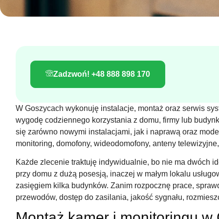
Zadzwoń! +48 888 898 170
W Goszycach wykonuję instalacje, montaż oraz serwis sys
wygodę codziennego korzystania z domu, firmy lub budyn
się zarówno nowymi instalacjami, jak i naprawą oraz mode
monitoring, domofony, wideodomofony, anteny telewizyjne, i
Każde zlecenie traktuję indywidualnie, bo nie ma dwóch 
przy domu z dużą posesją, inaczej w małym lokalu usługow
zasięgiem kilka budynków. Zanim rozpocznę prace, spraw
przewodów, dostęp do zasilania, jakość sygnału, rozmies
Montaż kamer i monitoringu w 