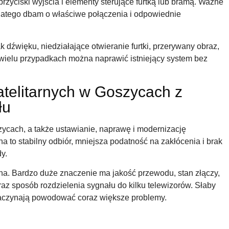
rzyciski wyjścia i elementy sterujące furtką lub bramą. Ważne
dlatego dbam o właściwe połączenia i odpowiednie
k dźwięku, niedziałające otwieranie furtki, przerywany obraz,
wielu przypadkach można naprawić istniejący system bez
atelitarnych w Goszycach z
łu
ycach, a także ustawianie, naprawę i modernizację
a to stabilny odbiór, mniejsza podatność na zakłócenia i brak
y.
ena. Bardzo duże znaczenie ma jakość przewodu, stan złączy,
az sposób rozdzielenia sygnału do kilku telewizorów. Słaby
 zaczynają powodować coraz większe problemy.