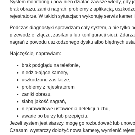
System monitoringu powinien działać zawsze wtedy, gdy jes
brak obrazu, zaniki nagrań, problemy z aplikacją, uszkodz
rejestratorze. W takich sytuacjach wykonuję serwis kamer
Podczas diagnostyki sprawdzam cały system, a nie tylko p
przewodzie, złączu, zasilaniu lub konfiguracji sieci. Zdarza
nagrań z powodu uszkodzonego dysku albo błędnych usta
Najczęściej naprawiam:
brak podglądu na telefonie,
niedziałające kamery,
uszkodzone zasilacze,
problemy z rejestratorem,
zaniki obrazu,
słabą jakość nagrań,
nieprawidłowe ustawienia detekcji ruchu,
awarie po burzy lub przepięciu.
Jeżeli system jest starszy, mogę go rozbudować lub unow
Czasami wystarczy dołożyć nową kamerę, wymienić rejestra