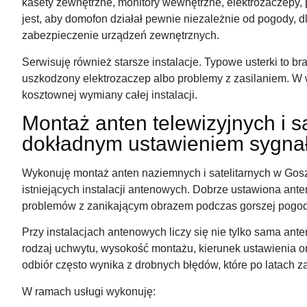
kasety zewnętrzne, monitory wewnętrzne, elektrozaczepy, p
jest, aby domofon działał pewnie niezależnie od pogody, 
zabezpieczenie urządzeń zewnętrznych.
Serwisuję również starsze instalacje. Typowe usterki to bra
uszkodzony elektrozaczep albo problemy z zasilaniem. W 
kosztownej wymiany całej instalacji.
Montaż anten telewizyjnych i s
dokładnym ustawieniem sygna
Wykonuję montaż anten naziemnych i satelitarnych w Gosz
istniejących instalacji antenowych. Dobrze ustawiona anten
problemów z zanikającym obrazem podczas gorszej pogod
Przy instalacjach antenowych liczy się nie tylko sama ant
rodzaj uchwytu, wysokość montażu, kierunek ustawienia or
odbiór często wynika z drobnych błędów, które po latach
W ramach usługi wykonuję: