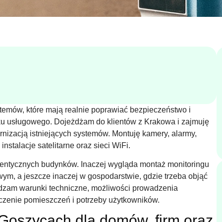
temów, które mają realnie poprawiać bezpieczeństwo i
ku usługowego. Dojeżdżam do klientów z Krakowa i zajmuję
rnizacją istniejących systemów. Montuję kamery, alarmy,
nstalacje satelitarne oraz sieci WiFi.
identycznych budynków. Inaczej wygląda montaż monitoringu
ym, a jeszcze inaczej w gospodarstwie, gdzie trzeba objąć
dzam warunki techniczne, możliwości prowadzenia
zczenie pomieszczeń i potrzeby użytkowników.
Goszycach dla domów, firm oraz