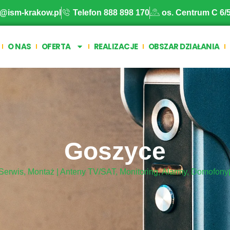
o@ism-krakow.pl
Telefon 888 898 170
os. Centrum C 6/
O NAS
OFERTA
REALIZACJE
OBSZAR DZIAŁANIA
Goszyce
 Serwis, Montaż | Anteny TV/SAT, Monitoring, Alarmy, Domofony